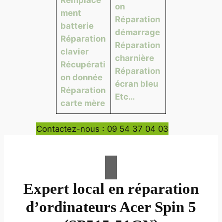
on
ment
Réparation
batterie
démarrage
Réparation
Réparation
clavier
charnière
Récupérati
Réparation
on donnée
écran bleu
Réparation
Etc…
carte mère
Contactez-nous : 09 54 37 04 03
Expert local en réparation
d’ordinateurs Acer Spin 5