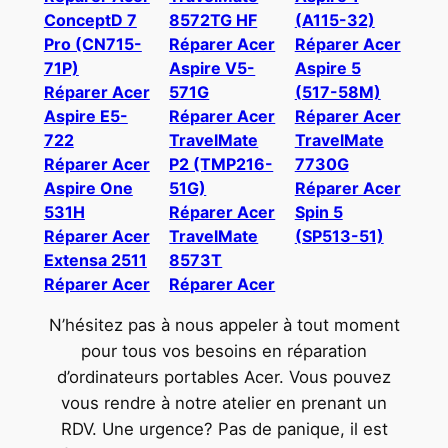
ConceptD 7
8572TG HF
(A115-32)
Pro (CN715-
Réparer Acer
Réparer Acer
71P)
Aspire V5-
Aspire 5
Réparer Acer
571G
(517-58M)
Aspire E5-
Réparer Acer
Réparer Acer
722
TravelMate
TravelMate
Réparer Acer
P2 (TMP216-
7730G
Aspire One
51G)
Réparer Acer
531H
Réparer Acer
Spin 5
Réparer Acer
TravelMate
(SP513-51)
Extensa 2511
8573T
Réparer Acer
Réparer Acer
N’hésitez pas à nous appeler à tout moment
pour tous vos besoins en réparation
d’ordinateurs portables Acer. Vous pouvez
vous rendre à notre atelier en prenant un
RDV. Une urgence? Pas de panique, il est