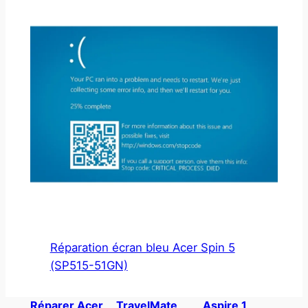
Réparation écran bleu Acer Spin 5
(SP515-51GN)
Réparer Acer
TravelMate
Aspire 1