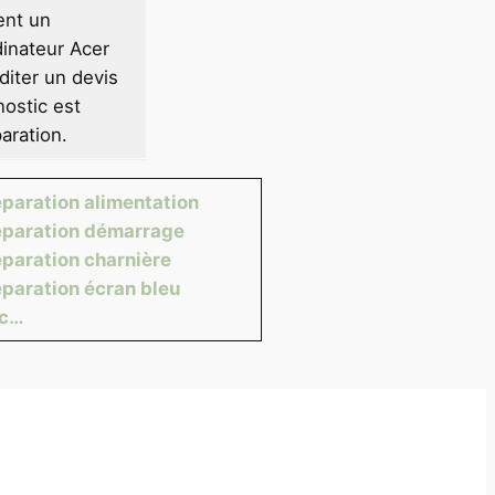
ent un
dinateur Acer
diter un devis
nostic est
aration.
paration alimentation
paration démarrage
paration charnière
paration écran bleu
tc…