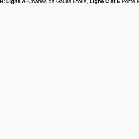
R: Ligne A
-Charles de Gaulle Étoile,
Ligne C et E
Porte M