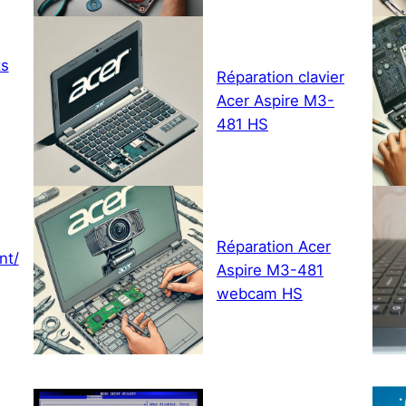
ts
Réparation clavier
Acer Aspire M3-
481 HS
Réparation Acer
nt/
Aspire M3-481
webcam HS