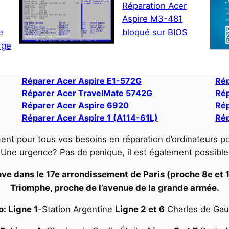
Réparation Acer
Aspire M3-481
e
bloqué sur BIOS
rge
Réparer Acer Aspire E1-572G
Rép
Réparer Acer TravelMate 5742G
Rép
Réparer Acer Aspire 6920
Rép
Réparer Acer Aspire 1 (A114-61L)
Rép
ent pour tous vos besoins en réparation d’ordinateurs p
. Une urgence? Pas de panique, il est également possible
ve dans le 17e arrondissement de Paris (proche 8e et 16
Triomphe, proche de l’avenue de la grande armée.
: Ligne 1
-Station Argentine
Ligne 2 et 6
Charles de Gaul