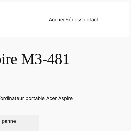
Accueil
Séries
Contact
pire M3-481
ordinateur portable Acer Aspire
f panne