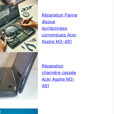
Réparation Panne
disque
dur/données
corrompues Acer
Aspire M3-481
Réparation
charnière cassée
Acer Aspire M3-
481