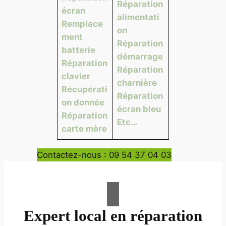
Réparation
écran
alimentati
Remplace
on
ment
Réparation
batterie
démarrage
Réparation
Réparation
clavier
charnière
Récupérati
Réparation
on donnée
écran bleu
Réparation
Etc…
carte mère
Contactez-nous : 09 54 37 04 03
Expert local en réparation