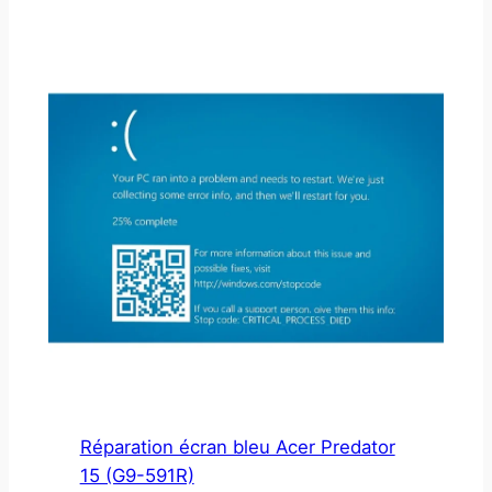
Réparation écran bleu Acer Predator
15 (G9-591R)