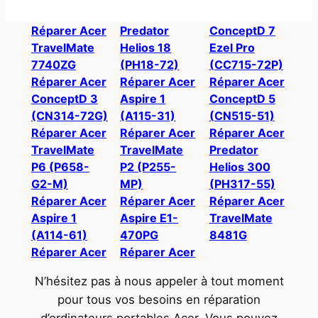
Réparer Acer
Predator
ConceptD 7
TravelMate
Helios 18
Ezel Pro
7740ZG
(PH18-72)
(CC715-72P)
Réparer Acer
Réparer Acer
Réparer Acer
ConceptD 3
Aspire 1
ConceptD 5
(CN314-72G)
(A115-31)
(CN515-51)
Réparer Acer
Réparer Acer
Réparer Acer
TravelMate
TravelMate
Predator
P6 (P658-
P2 (P255-
Helios 300
G2-M)
MP)
(PH317-55)
Réparer Acer
Réparer Acer
Réparer Acer
Aspire 1
Aspire E1-
TravelMate
(A114-61)
470PG
8481G
Réparer Acer
Réparer Acer
N’hésitez pas à nous appeler à tout moment
pour tous vos besoins en réparation