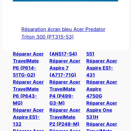
Réparation écran bleu Acer Predator
Triton 300 (PT315-53)
Réparer Acer
(AN517-54)
551
TravelMate
Réparer Acer
Réparer Acer
P6 (P614-
Aspire 7
Aspire ES1-
51TG-G2)
(A717-71G)
431
Réparer Acer
Réparer Acer
Réparer Acer
TravelMate
TravelMate
Aspire
P6 (P643-
P4 (P499-
4750G
MG)
G3-M)
Réparer Acer
Réparer Acer
Réparer Acer
Aspire One
Aspire ES1-
TravelMate
531H
132
P2 (P248-M)
Réparer Acer
Réparer Acer
Réparer Acer
TravelMate