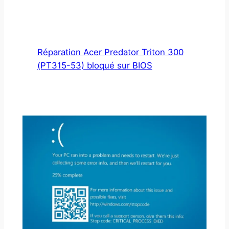
Réparation Acer Predator Triton 300
(PT315-53) bloqué sur BIOS