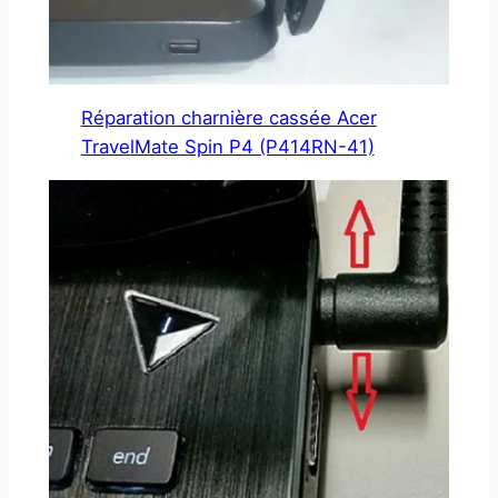
Réparation charnière cassée Acer
TravelMate Spin P4 (P414RN-41)