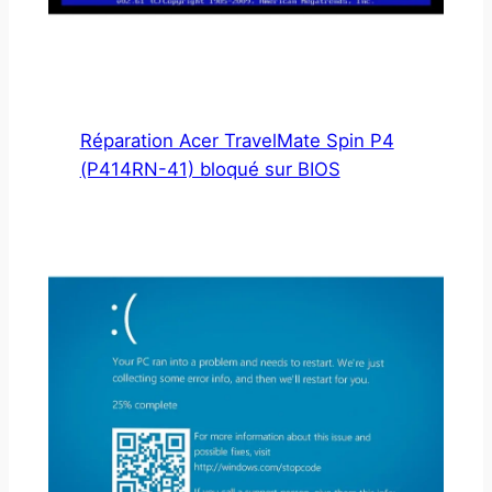
Réparation Acer TravelMate Spin P4
(P414RN-41) bloqué sur BIOS