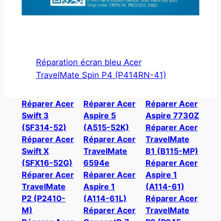
Réparation écran bleu Acer
TravelMate Spin P4 (P414RN-41)
Réparer Acer
Réparer Acer
Réparer Acer
Swift 3
Aspire 5
Aspire 7730Z
(SF314-52)
(A515-52K)
Réparer Acer
Réparer Acer
Réparer Acer
TravelMate
Swift X
TravelMate
B1 (B115-MP)
(SFX16-52G)
6594e
Réparer Acer
Réparer Acer
Réparer Acer
Aspire 1
TravelMate
Aspire 1
(A114-61)
P2 (P2410-
(A114-61L)
Réparer Acer
M)
Réparer Acer
TravelMate