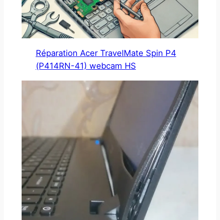
Réparation Acer TravelMate Spin P4
(P414RN-41) webcam HS