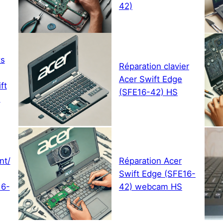
42)
ts
Réparation clavier
Acer Swift Edge
ft
(SFE16-42) HS
)
nt/
Réparation Acer
Swift Edge (SFE16-
16-
42) webcam HS