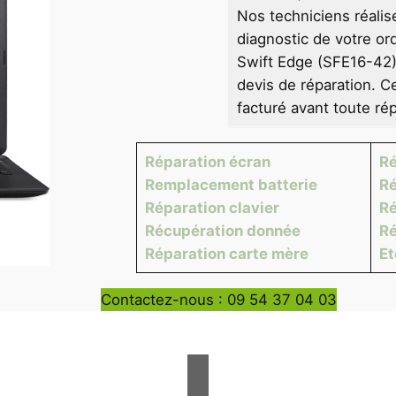
Nos techniciens réalis
diagnostic de votre or
Swift Edge (SFE16-42) 
devis de réparation. C
facturé avant toute rép
Réparation écran
Ré
Remplacement batterie
Ré
Réparation clavier
Ré
Récupération donnée
Ré
Réparation carte mère
E
Contactez-nous : 09 54 37 04 03