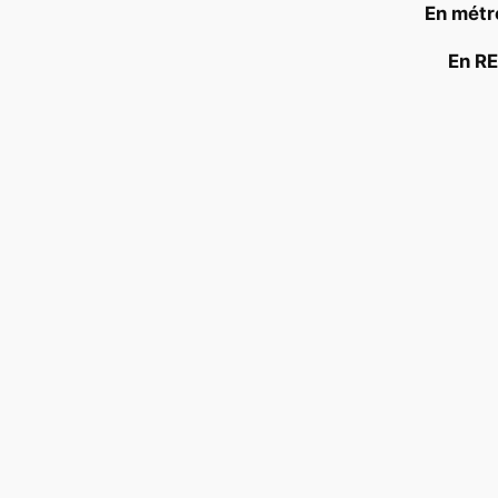
En métro
En RE