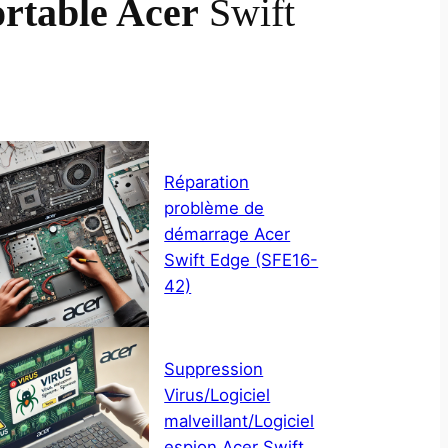
ortable Acer
Swift
Réparation
problème de
démarrage Acer
Swift Edge (SFE16-
42)
Suppression
Virus/Logiciel
malveillant/Logiciel
espion Acer Swift