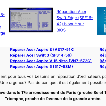
Réparation Acer
16-
Swift Edge (SFE16-
42) bloqué sur
e
BIOS
rge
Réparer Acer Aspire 3 (A317-51K)
Rép
Réparer Acer Swift 3 (SF314-56)
Rép
Réparer Acer Aspire V 15 Nitro (VN7-572G)
Rép
Réparer Acer Aspire 5 (517-58M)
Rép
ent pour tous vos besoins en réparation d’ordinateurs p
. Une urgence? Pas de panique, il est également possible
ve dans le 17e arrondissement de Paris (proche 8e et 16
Triomphe, proche de l’avenue de la grande armée.