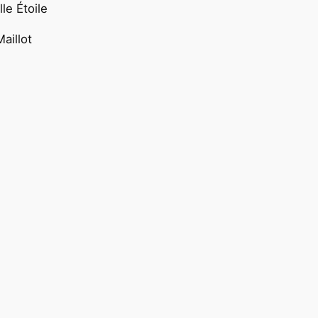
le Étoile
aillot