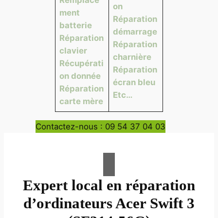
on
ment
Réparation
batterie
démarrage
Réparation
Réparation
clavier
charnière
Récupérati
Réparation
on donnée
écran bleu
Réparation
Etc…
carte mère
Contactez-nous : 09 54 37 04 03
Expert local en réparation
d’ordinateurs Acer Swift 3