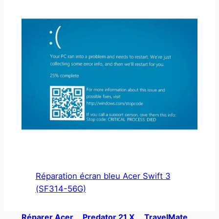
Réparation écran bleu Acer Swift 3
(SF314-56G)
Réparer Acer
Predator 21 X
TravelMate