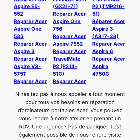
Aspire E5-
(GX21-71)
P2 (TMP216-
552
Réparer Acer
51)
Réparer Acer
Aspire One
Réparer Acer
Aspire One
756
Aspire 3
533
Réparer Acer
(A317-33)
Réparer Acer
Aspire 7552
Réparer Acer
Aspire 3
Réparer Acer
Aspire 6
Réparer Acer
TravelMate
Réparer Acer
Aspire V3-
P2 (P214-
Aspire
575T
51G)
4750G
Réparer Acer
Réparer Acer
N’hésitez pas à nous appeler à tout moment
pour tous vos besoins en réparation
d’ordinateurs portables Acer. Vous pouvez
vous rendre à notre atelier en prenant un
RDV. Une urgence? Pas de panique, il est
également possible de nous rendre visite