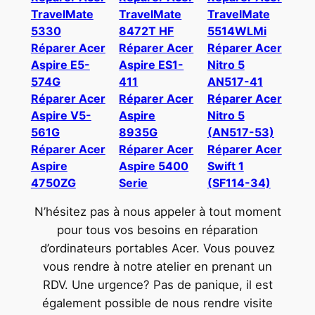
TravelMate
TravelMate
TravelMate
5330
8472T HF
5514WLMi
Réparer Acer
Réparer Acer
Réparer Acer
Aspire E5-
Aspire ES1-
Nitro 5
574G
411
AN517-41
Réparer Acer
Réparer Acer
Réparer Acer
Aspire V5-
Aspire
Nitro 5
561G
8935G
(AN517-53)
Réparer Acer
Réparer Acer
Réparer Acer
Aspire
Aspire 5400
Swift 1
4750ZG
Serie
(SF114-34)
N’hésitez pas à nous appeler à tout moment
pour tous vos besoins en réparation
d’ordinateurs portables Acer. Vous pouvez
vous rendre à notre atelier en prenant un
RDV. Une urgence? Pas de panique, il est
également possible de nous rendre visite