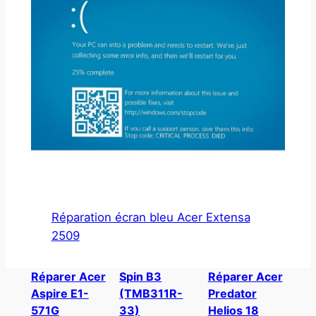
Réparation écran bleu Acer Extensa
2509
Réparer Acer
Spin B3
Réparer Acer
Aspire E1-
(TMB311R-
Predator
571G
33)
Helios 18