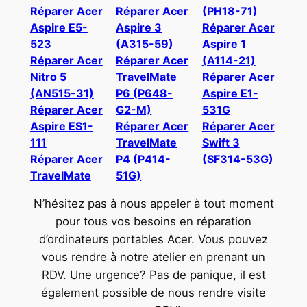
Réparer Acer
Réparer Acer
(PH18-71)
Aspire E5-
Aspire 3
Réparer Acer
523
(A315-59)
Aspire 1
Réparer Acer
Réparer Acer
(A114-21)
Nitro 5
TravelMate
Réparer Acer
(AN515-31)
P6 (P648-
Aspire E1-
Réparer Acer
G2-M)
531G
Aspire ES1-
Réparer Acer
Réparer Acer
111
TravelMate
Swift 3
Réparer Acer
P4 (P414-
(SF314-53G)
TravelMate
51G)
N’hésitez pas à nous appeler à tout moment
pour tous vos besoins en réparation
d’ordinateurs portables Acer. Vous pouvez
vous rendre à notre atelier en prenant un
RDV. Une urgence? Pas de panique, il est
également possible de nous rendre visite