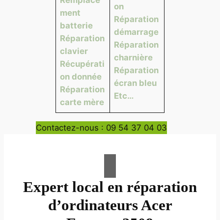
on
ment
Réparation
batterie
démarrage
Réparation
Réparation
clavier
charnière
Récupérati
Réparation
on donnée
écran bleu
Réparation
Etc…
carte mère
Contactez-nous : 09 54 37 04 03
Expert local en réparation
d’ordinateurs Acer