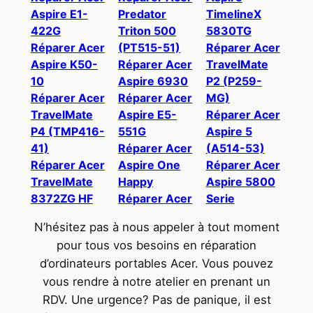
Aspire E1-
Predator
TimelineX
422G
Triton 500
5830TG
Réparer Acer
(PT515-51)
Réparer Acer
Aspire K50-
Réparer Acer
TravelMate
10
Aspire 6930
P2 (P259-
Réparer Acer
Réparer Acer
MG)
TravelMate
Aspire E5-
Réparer Acer
P4 (TMP416-
551G
Aspire 5
41)
Réparer Acer
(A514-53)
Réparer Acer
Aspire One
Réparer Acer
TravelMate
Happy
Aspire 5800
8372ZG HF
Réparer Acer
Serie
N’hésitez pas à nous appeler à tout moment
pour tous vos besoins en réparation
d’ordinateurs portables Acer. Vous pouvez
vous rendre à notre atelier en prenant un
RDV. Une urgence? Pas de panique, il est