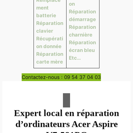
on
ment
Réparation
batterie
démarrage
Réparation
Réparation
clavier
charnière
Récupérati
Réparation
on donnée
écran bleu
Réparation
Etc…
carte mère
Contactez-nous : 09 54 37 04 03
Expert local en réparation
d’ordinateurs Acer Aspire