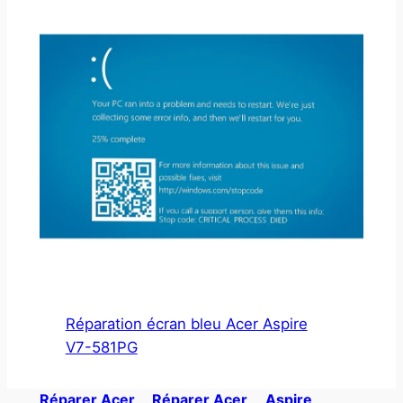
Réparation écran bleu Acer Aspire
V7-581PG
Réparer Acer
Réparer Acer
Aspire