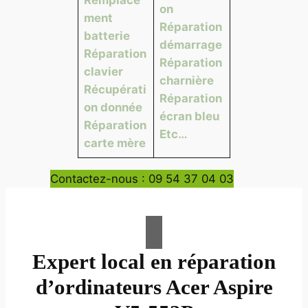
on
ment
Réparation
batterie
démarrage
Réparation
Réparation
clavier
charnière
Récupérati
Réparation
on donnée
écran bleu
Réparation
Etc…
carte mère
Contactez-nous : 09 54 37 04 03
Expert local en réparation
d’ordinateurs Acer Aspire