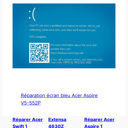
Réparation écran bleu Acer Aspire
V5-552P
Réparer Acer
Extensa
Réparer Acer
Swift 1
4630Z
Aspire 1