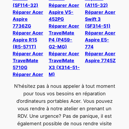
(SF114-32)
Réparer Acer
(A115-32)
Réparer Acer
Aspire V5-
Réparer Acer
Aspire
452PG
Swift 3
7736ZG
Réparer Acer
(SF314-51)
Réparer Acer
TravelMate
Réparer Acer
Aspire R15
P4 (P459-
Aspire E5-
(R5-571T)
G2-MG)
774
Réparer Acer
Réparer Acer
Réparer Acer
TravelMate
TravelMate
Aspire 7745Z
5710G
X3 (X314-51-
Réparer Acer
M)
N’hésitez pas à nous appeler à tout moment
pour tous vos besoins en réparation
d’ordinateurs portables Acer. Vous pouvez
vous rendre à notre atelier en prenant un
RDV. Une urgence? Pas de panique, il est
également possible de nous rendre visite