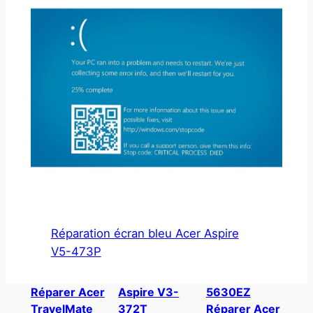
Réparation écran bleu Acer Aspire
V5-473P
Réparer Acer
Aspire V3-
5630EZ
TravelMate
372T
Réparer Acer