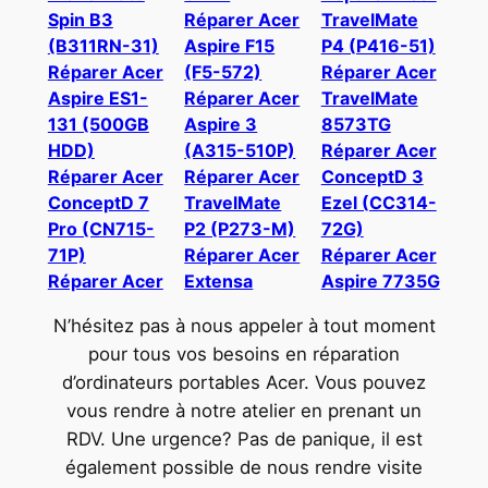
Spin B3
Réparer Acer
TravelMate
(B311RN-31)
Aspire F15
P4 (P416-51)
Réparer Acer
(F5-572)
Réparer Acer
Aspire ES1-
Réparer Acer
TravelMate
131 (500GB
Aspire 3
8573TG
HDD)
(A315-510P)
Réparer Acer
Réparer Acer
Réparer Acer
ConceptD 3
ConceptD 7
TravelMate
Ezel (CC314-
Pro (CN715-
P2 (P273-M)
72G)
71P)
Réparer Acer
Réparer Acer
Réparer Acer
Extensa
Aspire 7735G
N’hésitez pas à nous appeler à tout moment
pour tous vos besoins en réparation
d’ordinateurs portables Acer. Vous pouvez
vous rendre à notre atelier en prenant un
RDV. Une urgence? Pas de panique, il est
également possible de nous rendre visite