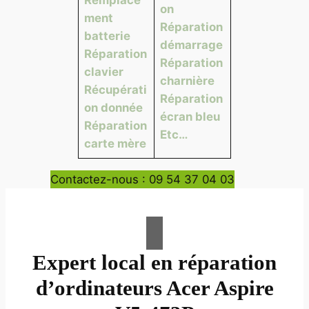
on
ment
Réparation
batterie
démarrage
Réparation
Réparation
clavier
charnière
Récupérati
Réparation
on donnée
écran bleu
Réparation
Etc…
carte mère
Contactez-nous : 09 54 37 04 03
Expert local en réparation
d’ordinateurs Acer Aspire