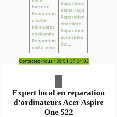
Réparation
batterie
démarrage
Réparation
Réparation
clavier
charnière
Récupérati
Réparation
on donnée
écran bleu
Réparation
Etc…
carte mère
Contactez-nous : 09 54 37 04 03
Expert local en réparation
d’ordinateurs Acer Aspire
One 522