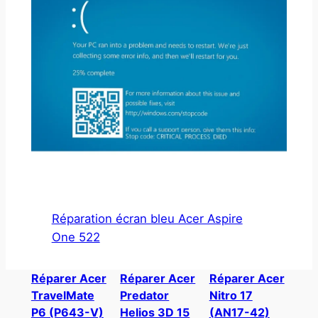
Réparation écran bleu Acer Aspire
One 522
Réparer Acer
Réparer Acer
Réparer Acer
TravelMate
Predator
Nitro 17
P6 (P643-V)
Helios 3D 15
(AN17-42)