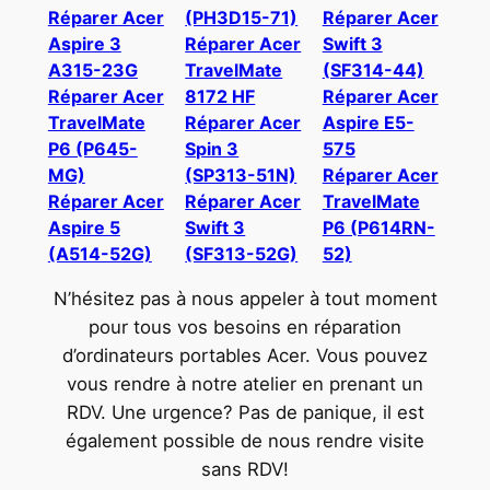
Réparer Acer
(PH3D15-71)
Réparer Acer
Aspire 3
Réparer Acer
Swift 3
A315-23G
TravelMate
(SF314-44)
Réparer Acer
8172 HF
Réparer Acer
TravelMate
Réparer Acer
Aspire E5-
P6 (P645-
Spin 3
575
MG)
(SP313-51N)
Réparer Acer
Réparer Acer
Réparer Acer
TravelMate
Aspire 5
Swift 3
P6 (P614RN-
(A514-52G)
(SF313-52G)
52)
N’hésitez pas à nous appeler à tout moment
pour tous vos besoins en réparation
d’ordinateurs portables Acer. Vous pouvez
vous rendre à notre atelier en prenant un
RDV. Une urgence? Pas de panique, il est
également possible de nous rendre visite
sans RDV!