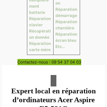
on
ment
Réparation
batterie
démarrage
Réparation
Réparation
clavier
charnière
Récupérati
Réparation
on donnée
écran bleu
Réparation
Etc…
carte mère
Contactez-nous : 09 54 37 04 03
Expert local en réparation
d’ordinateurs Acer Aspire