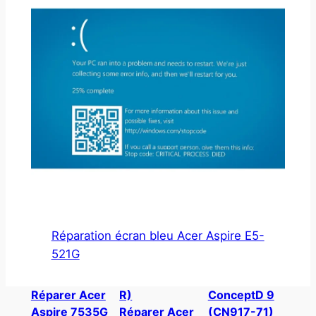
Réparation écran bleu Acer Aspire E5-
521G
Réparer Acer
R)
ConceptD 9
Aspire 7535G
Réparer Acer
(CN917-71)