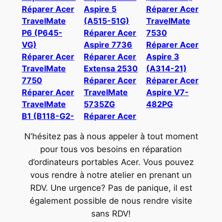
Réparer Acer
Aspire 5
Réparer Acer
TravelMate
(A515-51G)
TravelMate
P6 (P645-
Réparer Acer
7530
VG)
Aspire 7736
Réparer Acer
Réparer Acer
Réparer Acer
Aspire 3
TravelMate
Extensa 2530
(A314-21)
7750
Réparer Acer
Réparer Acer
Réparer Acer
TravelMate
Aspire V7-
TravelMate
5735ZG
482PG
B1 (B118-G2-
Réparer Acer
N’hésitez pas à nous appeler à tout moment
pour tous vos besoins en réparation
d’ordinateurs portables Acer. Vous pouvez
vous rendre à notre atelier en prenant un
RDV. Une urgence? Pas de panique, il est
également possible de nous rendre visite
sans RDV!