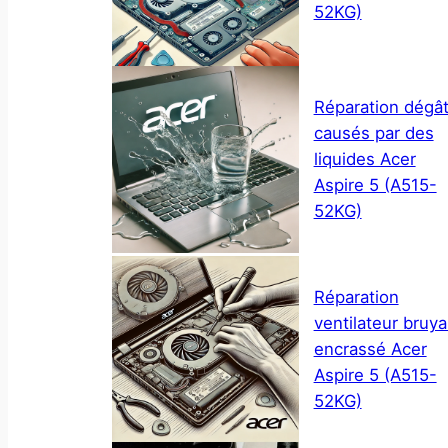
52KG)
Réparation dégâ
causés par des
liquides Acer
Aspire 5 (A515-
52KG)
Réparation
ventilateur bruya
encrassé Acer
Aspire 5 (A515-
52KG)