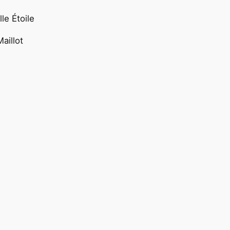
le Étoile
aillot