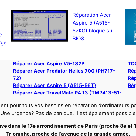
Réparation Acer
Aspire 5 (A515-
52KG) bloqué sur
e
BIOS
rge
Réparer Acer Aspire V5-132P
TC
Réparer Acer Predator Helios 700 (PH717-
Rép
72)
Rép
Réparer Acer Aspire 5 (A515-56T)
Rép
Réparer Acer TravelMate P4 13 (TMP413-51-
ent pour tous vos besoins en réparation d’ordinateurs p
. Une urgence? Pas de panique, il est également possible
ve dans le 17e arrondissement de Paris (proche 8e et 16
Triomphe, proche de l’avenue de la grande armée.