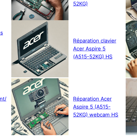
52KG)
ts
Réparation clavier
Acer Aspire 5
(A515-52KG) HS
nt/
Réparation Acer
Aspire 5 (A515-
52KG) webcam HS