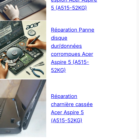
5 (A515-52KG)
Réparation Panne
disque
dur/données
corrompues Acer
Aspire 5 (A515-
52KG)
Réparation
charnière cassée
Acer Aspire 5
(A515-52KG)