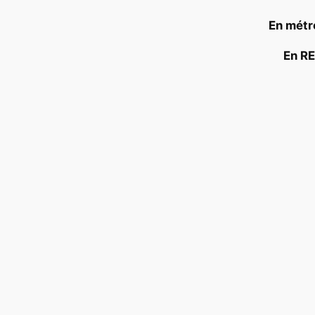
En métro
En RE