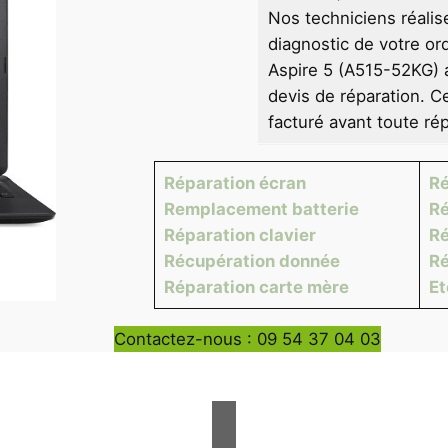
Nos techniciens réalis
diagnostic de votre or
Aspire 5 (A515-52KG) a
devis de réparation. C
facturé avant toute rép
Réparation écran
Ré
Remplacement batterie
Ré
Réparation clavier
Ré
Récupération donnée
Ré
Réparation carte mère
E
Contactez-nous : 09 54 37 04 03